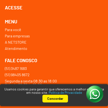
ACESSE
MENU
Para você
Para empresas
A NETSTORE
Atendimento
FALE CONOSCO
(51) 3487 1683
(51) 98405 8672
Segunda a sexta 08:30 as 18:00
Sábado 08:30 ás 12:00
Usamos cookies para garantir que oferecemos a melhor experiência
em nosso site.
Política de Privacidade
Desenvolvido por
DRIBLE
| ©2026 - NETSTORE – Todos os direitos
Concordar
reservados. CNPJ: 07.275.154/0001-35