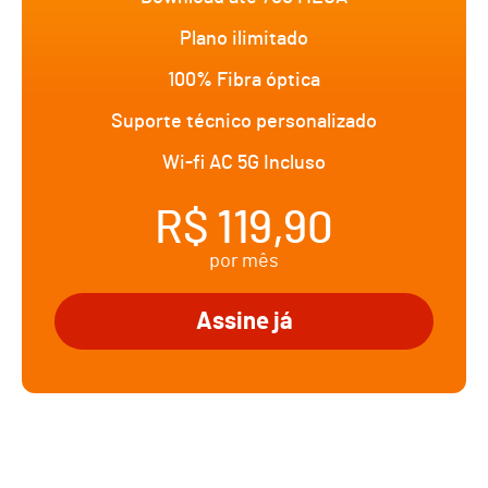
Plano ilimitado
100% Fibra óptica
Suporte técnico personalizado
Wi-fi AC 5G Incluso
R$ 119,90
por mês
Assine já