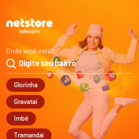
Onde você está?
Glorinha
Gravataí
Imbé
Tramandaí